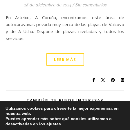
28 de diciembre de 2024
/
Sin comentarios
En Arteixo, A Coruña, encontramos este área de
autocaravanas privada muy cerca de las playas de Valcovo
y de A Ucha. Dispone de plazas niveladas y todos los
servicios.
LEER MÁS
TAMBIÉN TE PUEDE INTERESAR
Utilizamos cookies para ofrecerte la mejor experiencia en
nuestra web.
Puedes aprender más sobre qué cookies utilizamos o
Área de autocaravanas de Guitiriz (Lugo):
desactivarlas en los
ajustes
.