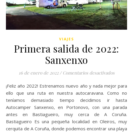
VIAJES
Primera salida de 2022:
Sanxenxo
en Primer
16 de enero de 2022
/
Comentarios desactivados
¡Feliz año 2022! Estrenamos nuevo año y nada mejor para
ello que una ruta en nuestra autocaravana. Como no
teníamos demasiado tiempo decidimos ir hasta
Autocamper Sanxenxo, en Portonovo, con una parada
antes en Bastiagueiro, muy cerca de A Coruña.
Bastiagueiro Es una pequeña localidad en Oleiros, muy
cerquita de A Coruña, donde podemos encontrar una playa